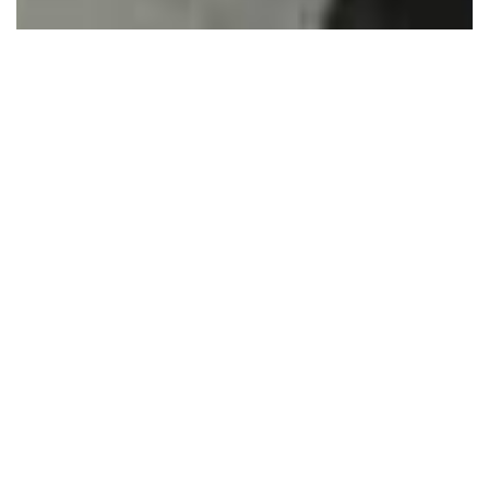
Será política púbica
la reforestación en
CDMX: Rubalcava
7 mayo, 2024
•
By Adalberto Villasana Miranda