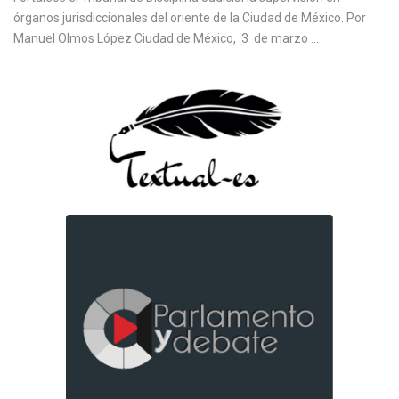
órganos jurisdiccionales del oriente de la Ciudad de México. Por
Manuel Olmos López Ciudad de México, 3 de marzo ...