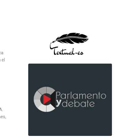
ca
 el
A.
nes,