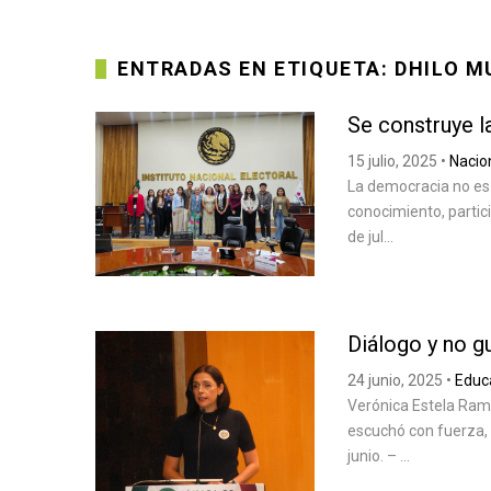
ENTRADAS EN ETIQUETA: DHILO M
Se construye 
15 julio, 2025
•
Nacio
La democracia no es 
conocimiento, partic
de jul...
Diálogo y no 
24 junio, 2025
•
Educ
Verónica Estela Ramí
escuchó con fuerza, 
junio. – ...