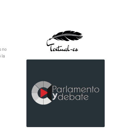
s no
 la