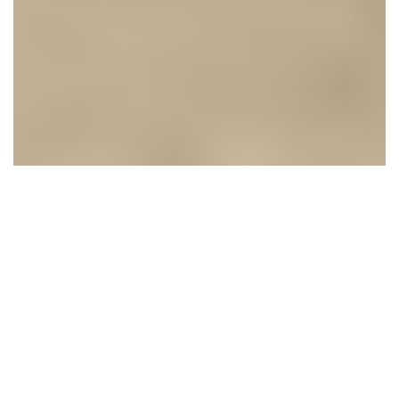
Al borde del barranco
la estabilidad
crediticia
23 mayo, 2026
•
By Adalberto Villasana