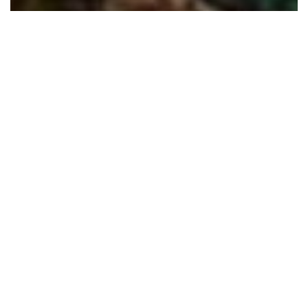
Necesita CDMX
regular gentrificación
30 diciembre, 2025
•
By Adalberto Villasana
Miranda