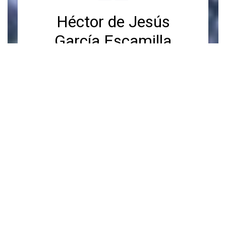
Héctor de Jesús
García Escamilla
Ganó oro
internacional en
Olimpiada de
Matemáticas, es
egresado FI de la
UAQ
18 mayo, 2023
•
By Adalberto Villasana
Miranda