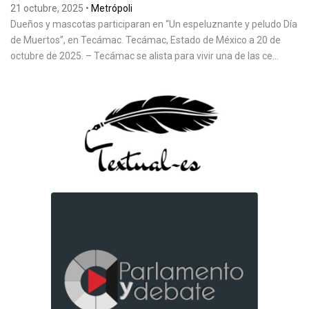
21 octubre, 2025
•
Metrópoli
Dueños y mascotas participaran en “Un espeluznante y peludo Día
de Muertos”, en Tecámac. Tecámac, Estado de México a 20 de
octubre de 2025. – Tecámac se alista para vivir una de las ce...