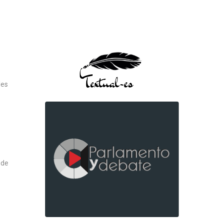
les
 de