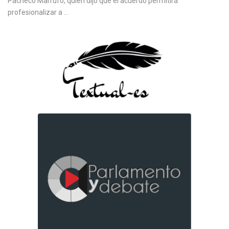
Pacheco Marrufo, quien dijo que el acuerdo permitirá
profesionalizar a ...