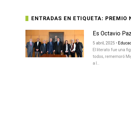
ENTRADAS EN ETIQUETA: PREMIO 
Es Octavio Paz
5 abril, 2025
•
Educac
El literato fue una 
todos, rememoró Migu
a l...