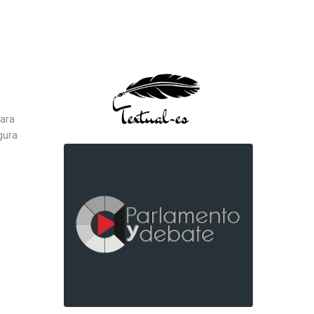
para
gura