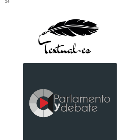
de...