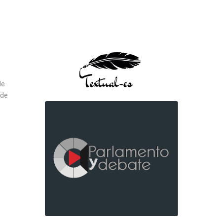
de
 de