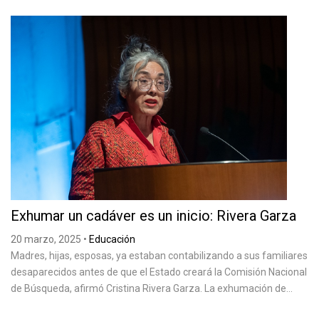
Exhumar un cadáver es un inicio: Rivera Garza
20 marzo, 2025
•
Educación
Madres, hijas, esposas, ya estaban contabilizando a sus familiares
desaparecidos antes de que el Estado creará la Comisión Nacional
de Búsqueda, afirmó Cristina Rivera Garza. La exhumación de...