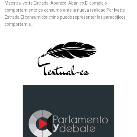
Maestra Ivette Estrada. Abanico. Abanico El complejo
comportamiento de consumo ante la nueva realidad Por Ivette
Estrada El consumidor chino puede representar los paradójicos
comportamie...