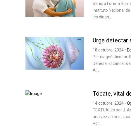
Sandra Lorena Romero
Instituto Nacional 
les diagn...
Urge detectar
18 octubre, 2024
•
E
Por diagnóstico tard
Dehesa. El cáncer d
Al...
Tócate, vital 
14 octubre, 2024
•
Op
TEXTUALes por J. Ad
una vez al mes a par
Por...