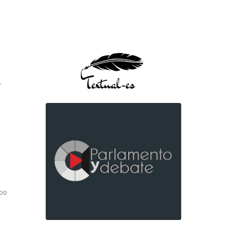
r
upo