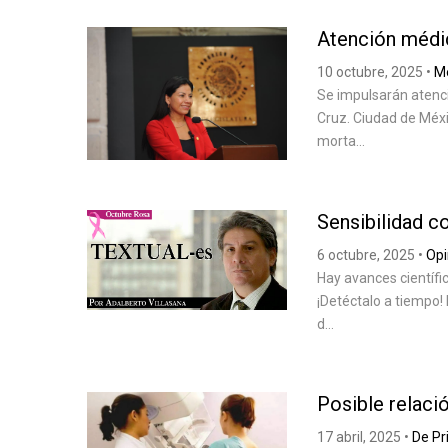
Atención médi
10 octubre, 2025
•
Me
Se impulsarán atenc
Cruz. Ciudad de Méxic
morta...
Sensibilidad c
6 octubre, 2025
•
Opi
Hay avances científi
¡Detéctalo a tiempo! 
d...
Posible relac
17 abril, 2025
•
De Pr