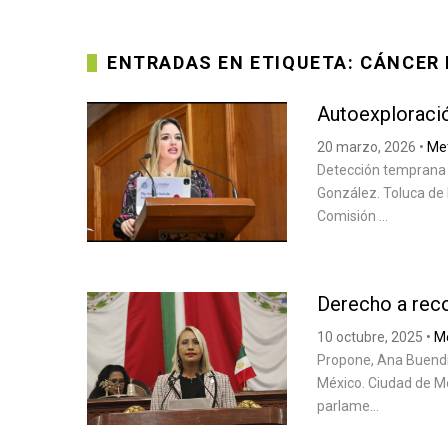
ENTRADAS EN ETIQUETA: CÁNCER
Autoexploraci
20 marzo, 2026
•
Met
Detección temprana d
González. Toluca de 
Comisión ...
Derecho a rec
10 octubre, 2025
•
Me
Propone, Ana Buendía
México. Ciudad de Mé
parlame...