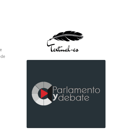
de
ede