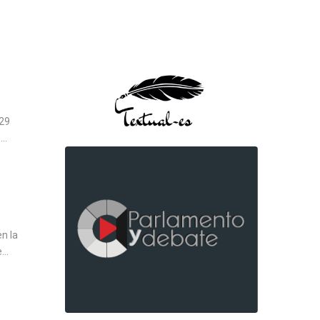
 29
..
n la
..