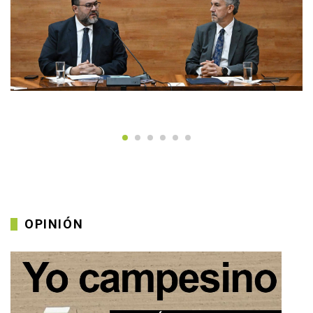
6 agosto, 2026
•
De Primera
Habrá tres auditorías al
proceso de examen UNAM
Realizarán tres auditorías por la contratación de la
empresa encargada de aplicar los exámenes en línea de
la UNAM. A fin de refrendar su compromiso con la
OPINIÓN
transparencia y la rendición de cu...
Adalberto Villasana Miranda
Chief Editor / Blogger